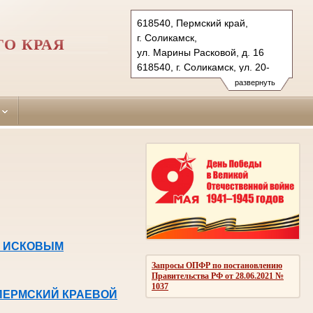
618540, Пермский край,
г. Соликамск,
О КРАЯ
ул. Марины Расковой, д. 16
618540, г. Соликамск, ул. 20-
летия Победы, д. 155
развернуть
solikamsky.perm@sudrf.ru
С ИСКОВЫМ
Запросы ОПФР по постановлению
Правительства РФ от 28.06.2021 №
1037
ПЕРМСКИЙ КРАЕВОЙ