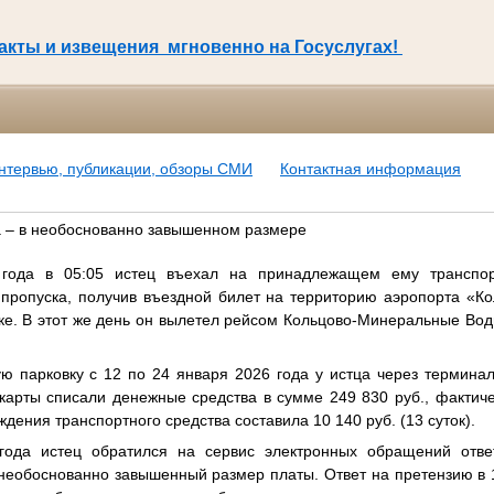
кты и извещения мгновенно на Госуслугах!
нтервью, публикации, обзоры СМИ
Контактная информация
 – в необоснованно завышенном размере
года в 05:05 истец въехал на принадлежащем ему транспор
 пропуска, получив въездной билет на территорию аэропорта «Ко
ке. В этот же день он вылетел рейсом Кольцово-Минеральные Вод
ю парковку с 12 по 24 января 2026 года у истца через термин
арты списали денежные средства в сумме 249 830 руб., фактиче
ждения транспортного средства составила 10 140 руб. (13 суток).
года истец обратился на сервис электронных обращений отве
необоснованно завышенный размер платы. Ответ на претензию в 